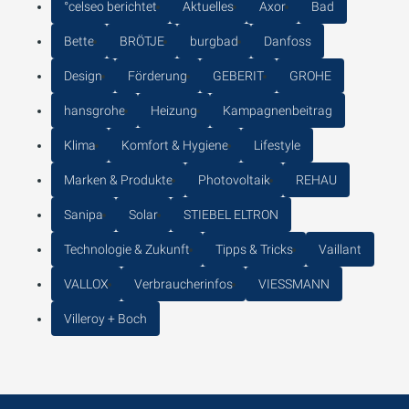
°celseo berichtet
Aktuelles
Axor
Bad
Bette
BRÖTJE
burgbad
Danfoss
Design
Förderung
GEBERIT
GROHE
hansgrohe
Heizung
Kampagnenbeitrag
Klima
Komfort & Hygiene
Lifestyle
Marken & Produkte
Photovoltaik
REHAU
Sanipa
Solar
STIEBEL ELTRON
Technologie & Zukunft
Tipps & Tricks
Vaillant
VALLOX
Verbraucherinfos
VIESSMANN
Villeroy + Boch