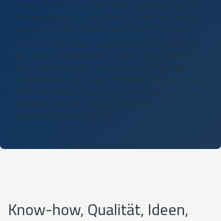
Gerade die EcoSmart Technologie trägt dazu bei, den
Wasserverbrauch zu minimieren. So lässt sich durch
umweltbewusstes Handeln auch bares Geld sparen.
Die Hansgrohe Gruppe bekennt sich ausdrücklich zu
den Zielen Nachhaltigkeit, Umwelt- und Klimaschutz.
Diese Leitsätze prägen das gesamte Handeln des
Unternehmens. Als Kunde entscheiden Sie sich mit der
Wahl eines Hansgrohe Produkts daher auch für
langlebige Qualität und eine ökologisch
verantwortliche Herstellung.
Know-how, Qualität, Ideen,