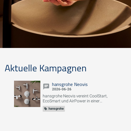
Aktuelle Kampagnen
hansgrohe Neovis
2026-06-26
hansgrohe Neovis vereint CoolStart,
EcoSmart und AirPower in einer
Armaturenlinie für Waschtisch, Bidet,
hansgrohe
Dusche und Badewanne –
energiesparend, wassereffizient und
komfortabel.