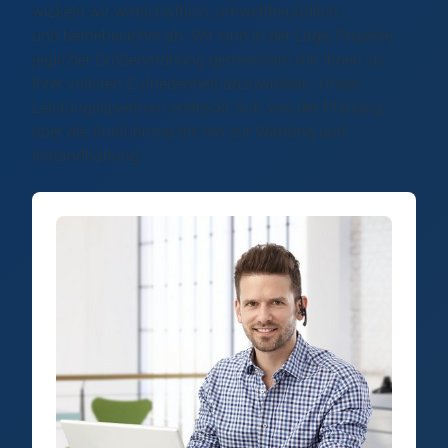
wickeln wir wirtschaftlich, umweltfreundlich
und betriebssicher ab. Wir sind in der Lage, Projekte
jeglicher Größenordnung gemeinsam mit Ihnen zu
Ihrer vollsten Zufriedenheit abzuwickeln. Unser
Leistungsspektrum erstreckt sich von der Planung
über die Ausführung bis hin zur Wartung und
Instandhaltung.