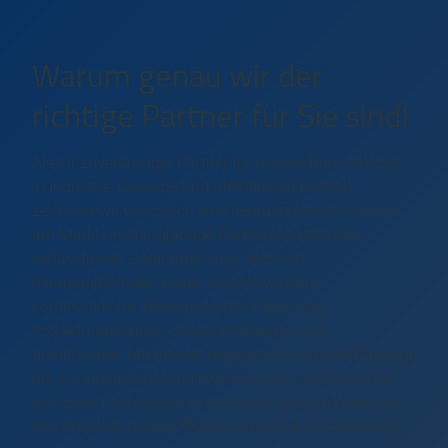
Warum genau wir der
richtige Partner für Sie sind!
Als Ihr zuverlässiger Partner für diverse Bauvorhaben
in Industrie, Gewerbe und öffentlichen Bereich,
zeichnen wir uns durch eine herausragende Position
am Markt und langjährige Partnerschaften mit
verlässlichen Lieferanten aus. Selbst in
herausfordernden Zeiten sichern wir eine
kontinuierliche Versorgung mit Lager- und
Projektmaterialien. Unsere erfahrenen und
qualifizierten MItarbeiter begleiten Sie von der Planung
bis zur Inbetriebnahme Ihrer Anlagen. Vertrauen Sie
auf unser Fachwissen und unsere Verlässlichkeit, um
Ihre Projekte in jeder Phase erfolgreich zu realisieren.