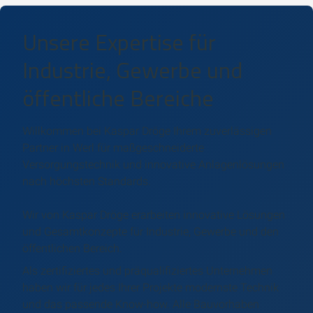
Unsere Expertise für
Industrie, Gewerbe und
öffentliche Bereiche
Willkommen bei Kaspar Dröge Ihrem zuverlässigen
Partner in Werl für maßgeschneiderte
Versorgungstechnik und innovative Anlagenlösungen
nach höchsten Standards.
Wir von Kaspar Dröge erarbeiten innovative Lösungen
und Gesamtkonzepte für Industrie, Gewerbe und den
öffentlichen Bereich.
Als zertifiziertes und präqualifiziertes Unternehmen
haben wir für jedes Ihrer Projekte modernste Technik
und das passende Know-how. Alle Bauvorhaben