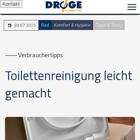
Kontakt
Bad
Komfort & Hygiene
Tipps & Tricks
30.07.2025
⸺ Verbrauchertipps
Toilettenreinigung leicht
gemacht