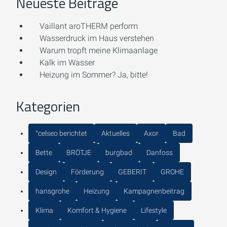
Neueste Beiträge
Vaillant aroTHERM perform
Wasserdruck im Haus verstehen
Warum tropft meine Klimaanlage
Kalk im Wasser
Heizung im Sommer? Ja, bitte!
Kategorien
°celseo berichtet
Aktuelles
Axor
Bad
Bette
BRÖTJE
burgbad
Danfoss
Design
Förderung
GEBERIT
GROHE
hansgrohe
Heizung
Kampagnenbeitrag
Klima
Komfort & Hygiene
Lifestyle