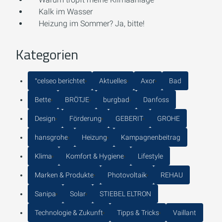
Kalk im Wasser
Heizung im Sommer? Ja, bitte!
Kategorien
°celseo berichtet
Aktuelles
Axor
Bad
Bette
BRÖTJE
burgbad
Danfoss
Design
Förderung
GEBERIT
GROHE
hansgrohe
Heizung
Kampagnenbeitrag
Klima
Komfort & Hygiene
Lifestyle
Marken & Produkte
Photovoltaik
REHAU
Sanipa
Solar
STIEBEL ELTRON
Technologie & Zukunft
Tipps & Tricks
Vaillant