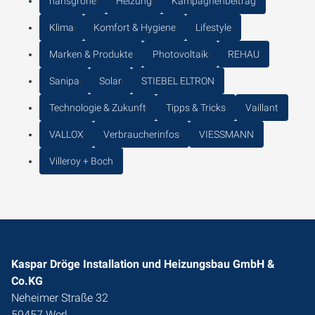
hansgrohe
Heizung
Kampagnenbeitrag
Klima
Komfort & Hygiene
Lifestyle
Marken & Produkte
Photovoltaik
REHAU
Sanipa
Solar
STIEBEL ELTRON
Technologie & Zukunft
Tipps & Tricks
Vaillant
VALLOX
Verbraucherinfos
VIESSMANN
Villeroy + Boch
Kaspar Dröge Installation und Heizungsbau GmbH &
Co.KG
Neheimer Straße 32
59457 Werl