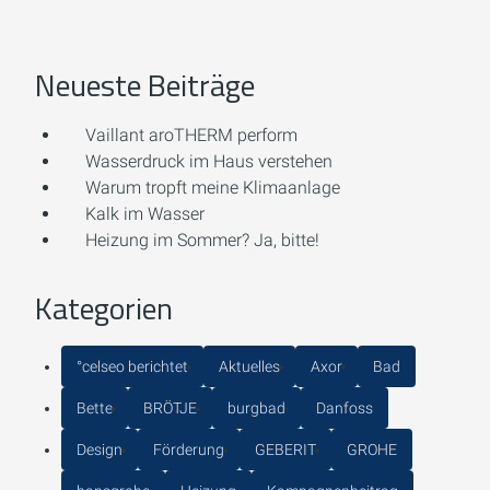
Neueste Beiträge
Vaillant aroTHERM perform
Wasserdruck im Haus verstehen
Warum tropft meine Klimaanlage
Kalk im Wasser
Heizung im Sommer? Ja, bitte!
Kategorien
°celseo berichtet
Aktuelles
Axor
Bad
Bette
BRÖTJE
burgbad
Danfoss
Design
Förderung
GEBERIT
GROHE