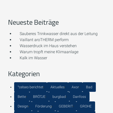
Neueste Beiträge
Sauberes Trinkwasser direkt aus der Leitung
Vaillant aroTHERM perform
Wasserdruck im Haus verstehen
Warum tropft meine Klimaanlage
Kalk im Wasser
Kategorien
°celseo berichtet
Aktuelles
Axor
Bad
Bette
BRÖTJE
burgbad
Danfoss
Design
Förderung
GEBERIT
GROHE