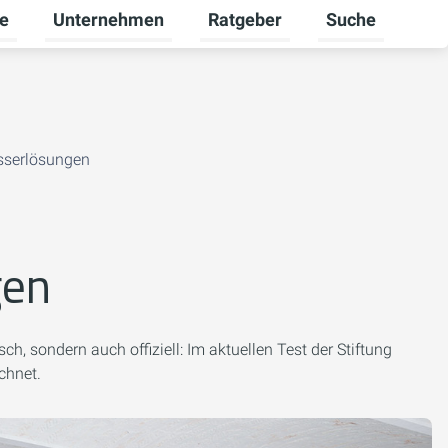
re
Unternehmen
Ratgeber
Suche
mschalten
ü für Gewerbekunden umschalten
Untermenü für Karriere umschalten
Untermenü für Unternehmen um
Untermenü für R
asserlösungen
gen
 sondern auch offiziell: Im aktuellen Test der Stiftung
chnet.