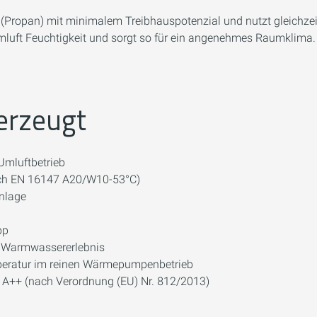
90 (Propan) mit minimalem Treibhauspotenzial und nutzt gleic
aumluft Feuchtigkeit und sorgt so für ein angenehmes Raumklima.
erzeugt
mluftbetrieb
nach EN 16147 A20/W10-53°C)
anlage
pp
 Warmwassererlebnis
peratur im reinen Wärmepumpenbetrieb
s A++ (nach Verordnung (EU) Nr. 812/2013)