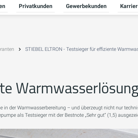
en
Privatkunden
Gewerbekunden
Karrie
Untermenü für Erneuerbare Energien umschalten
Untermenü für Privatkunden u
Untermen
eranten
STIEBEL ELTRON - Testsieger für effiziente Warmw
iente Warmwasserlösun
n der Warmwasserbereitung – und überzeugt nicht nur technisch,
pe als Testsieger mit der Bestnote „Sehr gut“ (1,5) ausgezei