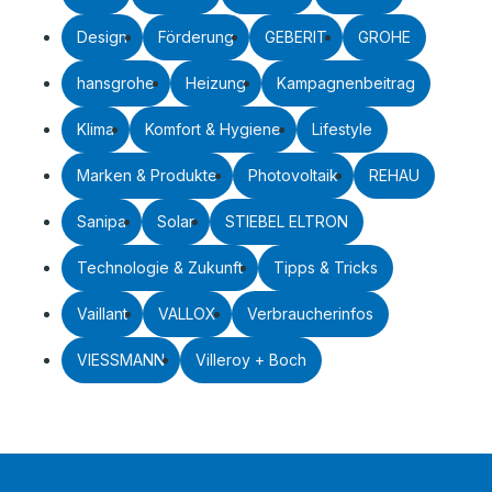
Design
Förderung
GEBERIT
GROHE
hansgrohe
Heizung
Kampagnenbeitrag
Klima
Komfort & Hygiene
Lifestyle
Marken & Produkte
Photovoltaik
REHAU
Sanipa
Solar
STIEBEL ELTRON
Technologie & Zukunft
Tipps & Tricks
Vaillant
VALLOX
Verbraucherinfos
VIESSMANN
Villeroy + Boch