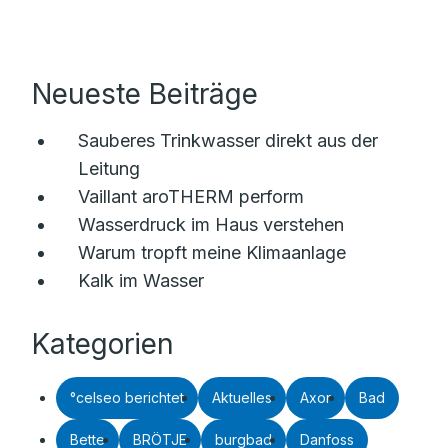
Neueste Beiträge
Sauberes Trinkwasser direkt aus der
Leitung
Vaillant aroTHERM perform
Wasserdruck im Haus verstehen
Warum tropft meine Klimaanlage
Kalk im Wasser
Kategorien
°celseo berichtet
Aktuelles
Axor
Bad
Bette
BRÖTJE
burgbad
Danfoss