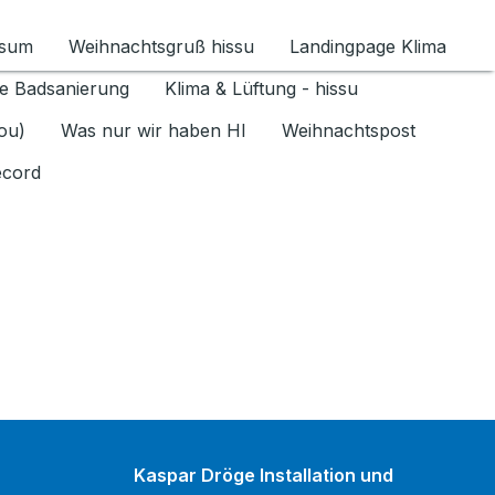
ssum
Weihnachtsgruß hissu
Landingpage Klima
ür Datenschutz 1.6.2026 umschalten
e Badsanierung
Klima & Lüftung - hissu
jou)
Was nur wir haben HI
Weihnachtspost
ecord
Kaspar Dröge Installation und