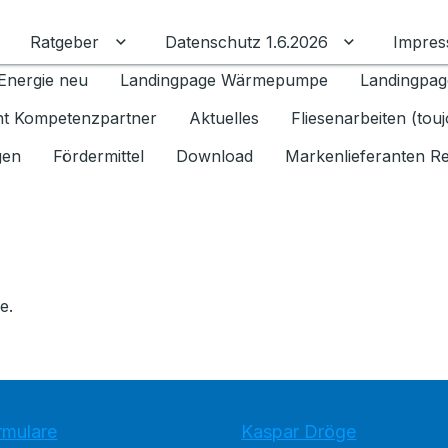
Ratgeber
Datenschutz 1.6.2026
Impre
Untermenü für Ratgeber umschalten
Untermenü f
Energie neu
Landingpage Wärmepumpe
Landingpag
ant Kompetenzpartner
Aktuelles
Fliesenarbeiten (tou
gen
Fördermittel
Download
Markenlieferanten R
e.
rmulare
Kaspar Dröge