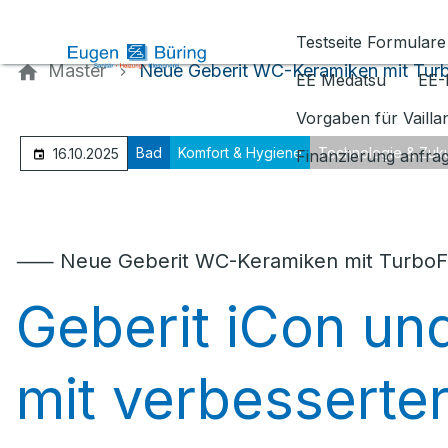
Kontaktieren Sie uns
Testseite Formulare
Master
Neue Geberit WC-Keramiken mit Turb
EE Medatsu
EE-
Vorgaben für Vaill
Bad
Komfort & Hygiene
Technologie & Zuku
16.10.2025
Finanzierung anfra
⸺ Neue Geberit WC-Keramiken mit TurboFl
Geberit iCon u
mit verbesserter