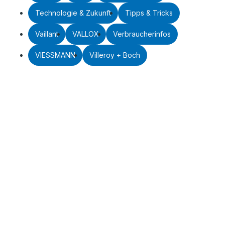
Technologie & Zukunft
Tipps & Tricks
Vaillant
VALLOX
Verbraucherinfos
VIESSMANN
Villeroy + Boch