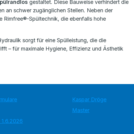
pülrandlos
gestaltet. Diese Bauweise verhindert die
 an schwer zugänglichen Stellen. Neben der
e Rimfree®-Spültechnik, die ebenfalls hohe
raulik sorgt für eine Spülleistung, die die
ft – für maximale Hygiene, Effizienz und Ästhetik
rmulare
Kaspar Dröge
Master
 1.6.2026