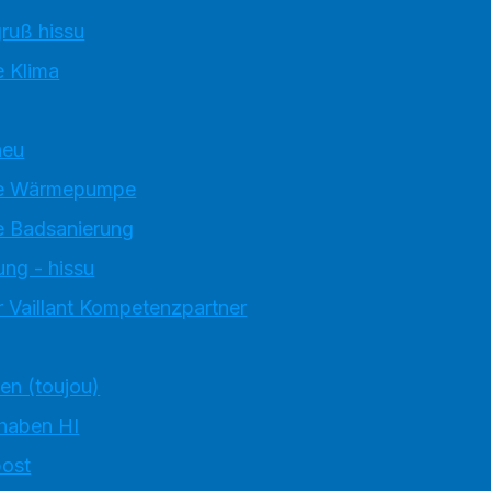
ruß hissu
 Klima
neu
e Wärmepumpe
 Badsanierung
ung - hissu
 Vaillant Kompetenzpartner
ten (toujou)
 haben HI
ost