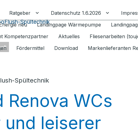
Ratgeber
Datenschutz 1.6.2026
Impre
Untermenü für Ratgeber umschalten
Untermenü f
oFlush-Spültechnik
Energie neu
Landingpage Wärmepumpe
Landingpag
ant Kompetenzpartner
Aktuelles
Fliesenarbeiten (tou
nft
gen
Fördermittel
Download
Markenlieferanten R
ush-Spültechnik
nd Renova WCs
 und leiserer