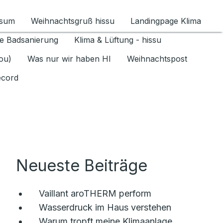
ssum
Weihnachtsgruß hissu
Landingpage Klima
ür Datenschutz 1.6.2026 umschalten
e Badsanierung
Klima & Lüftung - hissu
jou)
Was nur wir haben HI
Weihnachtspost
ecord
Neueste Beiträge
Vaillant aroTHERM perform
Wasserdruck im Haus verstehen
Warum tropft meine Klimaanlage