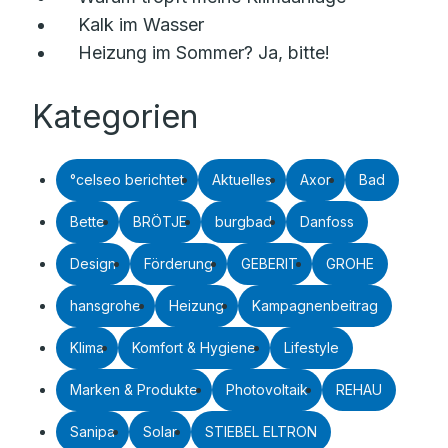
Kalk im Wasser
Heizung im Sommer? Ja, bitte!
Kategorien
°celseo berichtet
Aktuelles
Axor
Bad
Bette
BRÖTJE
burgbad
Danfoss
Design
Förderung
GEBERIT
GROHE
hansgrohe
Heizung
Kampagnenbeitrag
Klima
Komfort & Hygiene
Lifestyle
Marken & Produkte
Photovoltaik
REHAU
Sanipa
Solar
STIEBEL ELTRON