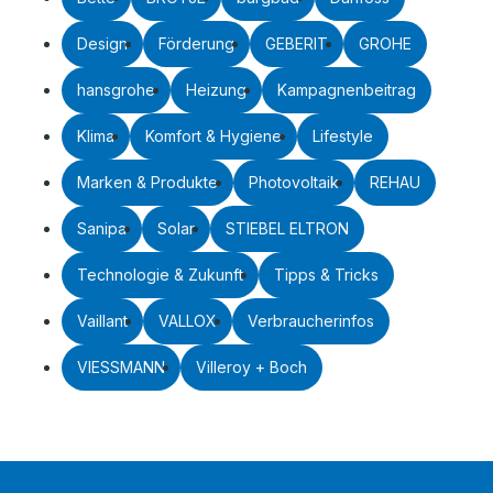
Design
Förderung
GEBERIT
GROHE
hansgrohe
Heizung
Kampagnenbeitrag
Klima
Komfort & Hygiene
Lifestyle
Marken & Produkte
Photovoltaik
REHAU
Sanipa
Solar
STIEBEL ELTRON
Technologie & Zukunft
Tipps & Tricks
Vaillant
VALLOX
Verbraucherinfos
VIESSMANN
Villeroy + Boch