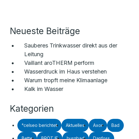
Neueste Beiträge
Sauberes Trinkwasser direkt aus der
Leitung
Vaillant aroTHERM perform
Wasserdruck im Haus verstehen
Warum tropft meine Klimaanlage
Kalk im Wasser
Kategorien
°celseo berichtet
Aktuelles
Axor
Bad
Bette
BRÖTJE
burgbad
Danfoss