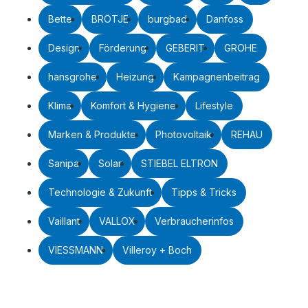
Bette
BRÖTJE
burgbad
Danfoss
Design
Förderung
GEBERIT
GROHE
hansgrohe
Heizung
Kampagnenbeitrag
Klima
Komfort & Hygiene
Lifestyle
Marken & Produkte
Photovoltaik
REHAU
Sanipa
Solar
STIEBEL ELTRON
Technologie & Zukunft
Tipps & Tricks
Vaillant
VALLOX
Verbraucherinfos
VIESSMANN
Villeroy + Boch