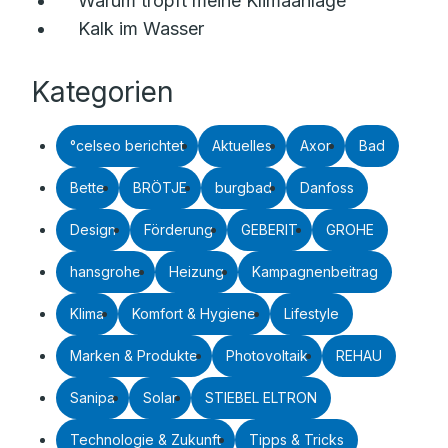
Warum tropft meine Klimaanlage
Kalk im Wasser
Kategorien
°celseo berichtet
Aktuelles
Axor
Bad
Bette
BRÖTJE
burgbad
Danfoss
Design
Förderung
GEBERIT
GROHE
hansgrohe
Heizung
Kampagnenbeitrag
Klima
Komfort & Hygiene
Lifestyle
Marken & Produkte
Photovoltaik
REHAU
Sanipa
Solar
STIEBEL ELTRON
Technologie & Zukunft
Tipps & Tricks