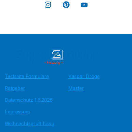
Testseite Formulare
Kaspar Dröge
Ratgeber
Master
Datenschutz 1.6.2026
Impressum
Weihnachtsgruß hissu